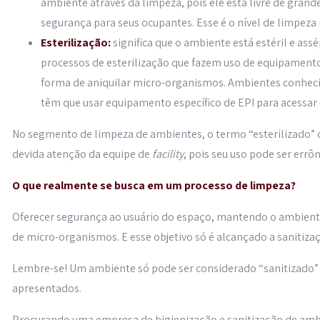
ambiente através da limpeza, pois ele está livre de gran
segurança para seus ocupantes. Esse é o nível de limpeza
Esterilização:
significa que o ambiente está estéril e as
processos de esterilização que fazem uso de equipamen
forma de aniquilar micro-organismos. Ambientes conheci
têm que usar equipamento específico de EPI para acessar
No segmento de limpeza de ambientes, o termo “esterilizado” 
devida atenção da equipe de
facility
, pois seu uso pode ser errô
O que realmente se busca em um processo de limpeza?
Oferecer segurança ao usuário do espaço, mantendo o ambien
de micro-organismos. E esse objetivo só é alcançado a sanitiz
Lembre-se! Um ambiente só pode ser considerado “sanitizado”
apresentados.
Procurando uma empresa de higienização e sanitização de amb