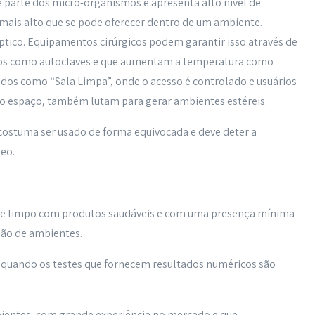
de parte dos micro-organismos e apresenta alto nível de
 mais alto que se pode oferecer dentro de um ambiente.
séptico. Equipamentos cirúrgicos podem garantir isso através de
tos como autoclaves e que aumentam a temperatura como
dos como “Sala Limpa”, onde o acesso é controlado e usuários
 o espaço, também lutam para gerar ambientes estéreis.
costuma ser usado de forma equivocada e deve deter a
neo.
te limpo com produtos saudáveis e com uma presença mínima
ação de ambientes.
 quando os testes que fornecem resultados numéricos são
ientes, com grande experiência no mercado e que